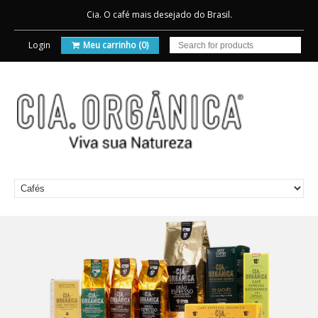
Cia. O café mais desejado do Brasil.
Login
Meu carrinho (0)
Cia Store