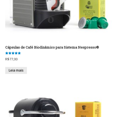
Cápsulas de Café Biodinâmico para Sistema Nespresso®
5
R$
77,00
de 5
Leia mais